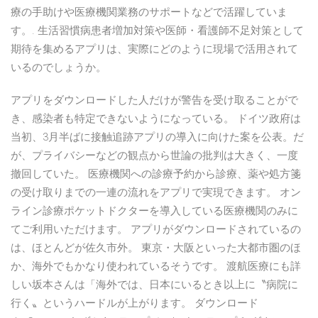
療の手助けや医療機関業務のサポートなどで活躍していま
す。. 生活習慣病患者増加対策や医師・看護師不足対策として
期待を集めるアプリは、実際にどのように現場で活用されて
いるのでしょうか。
アプリをダウンロードした人だけが警告を受け取ることがで
き、感染者も特定できないようになっている。 ドイツ政府は
当初、3月半ばに接触追跡アプリの導入に向けた案を公表。だ
が、プライバシーなどの観点から世論の批判は大きく、一度
撤回していた。 医療機関への診療予約から診療、薬や処方箋
の受け取りまでの一連の流れをアプリで実現できます。 オン
ライン診療ポケットドクターを導入している医療機関のみに
てご利用いただけます。 アプリがダウンロードされているの
は、ほとんどが佐久市外。 東京・大阪といった大都市圏のほ
か、海外でもかなり使われているそうです。 渡航医療にも詳
しい坂本さんは「海外では、日本にいるとき以上に〝病院に
行く〟というハードルが上がります。 ダウンロード