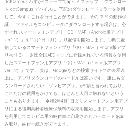
dotCampus わずか4ステップでapk: ↲ ステップ 1: ダウンロー
ド dotCampus デバイスに. 下記のダウンロードミラーを使用
して、今すぐこれを行うことができます。 その 99％の動作保
証 。 ファイルをコンピュータにダウンロードする場合は、必
ずそれ スマートフォンアプリ「QQ・MAP（Android版アプリ
ver1.2）」を12月2日（月）より配信を開始します。〇既に配
信しているスマートフォンアプリ「QQ・MAP（iPhone版アプ
リver1.2）」財団全国AEDマップに登録されている情報を使用
したスマートフォン用アプリ「QQ・MAP（iPhone版アプリ
ver1.2）」です。 実は、Googleなどの検索サイトでの表示以
上に、アプリダウンロードのハードルは高いです。 誰にもダ
ウンロードされない「ゾンビアプリ」が9割と言われており、
これだけの費用をかけても、ほとんど人目に触れないという
こともありえます。 令和2年4月1日よりスマートフォン用アプ
リによる後期高齢者医療保険料の収納を開始します。アプリ
を利用してコンビニ用の納付書に印刷されたバーコードを読
み取り、納付手続きができます。