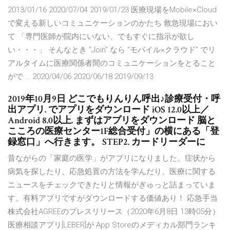
2013/01/16 2020/07/04 2019/01/23 医療現場をMobile×Cloud
で変える新しいコミュニケーションのかたち 救急現場におい
て 「専門医師が院内にいない、でもすぐに指示が欲し
い・・・」 そんなとき “Join” なら “モバイル×クラウド” でリ
アルタイムに医療関係者間のコミュニケーションをとること
がで … 2020/04/06 2020/06/18 2019/09/13
2019年10月9日 どこでもりんりん呼出♪診療受付・呼
出アプリ. でアプリをダウンロード iOS 12.0以上／
Android 8.0以上. まずはアプリをダウンロード 脳と
こころの医療センター1F総合受付」の横にある「登
録窓口」へ行きます。 STEP2. カードリーダーに
昔ながらの「家庭の医学」がアプリになりました。症状から
病気を探したり、応急処置の方法を学んだり、医療に関する
ニュースをチェックできたりと情報がぎゅっと詰まっていま
す。有料アプリですがダウンロードする価値あり！ 応急手当
株式会社AGREEのプレスリリース（2020年6月8日 13時05分）
医療相談アプリ[LEBER]が App Storeのメディカル部門ランキ