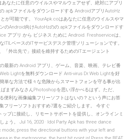
.coはあなたに任意のウイルスやマルウェアせず、絶対にアプリ
の.apkファイルをダウンロードする AndroidアプリAutoHz
ことが可能です。 YourApk.coはあなたに任意のウイルスやマ
ndroid向けAutoHzのの.apkファイルをダウンロードす
アプリ から ビジネス ために Android. Freshserviceは、
ITILベースのITサービスデスク管理ソリューションです。
プリは、「外出先で」接続を維持するためのITエージェント
新の Android アプリ、ゲーム、音楽、映画、テレビ番
Dr.Web Lightを無料ダウンロード Anti-virus Dr.Web Lightを好
簡単な方法で様々な危険からスマートフォンを守る事が出
まずみなさんPhotoshopを思い浮かべるはず。ただ、
で使える便利な画像編集フリーソフトはないの？という声にお答
像編集フリーソフトおすすめ7選をご紹介します。 今すぐ
スクトップに接続し、リモートサポートを提供し、オンラインミ
 2020 · Idol Party Apk has three dance
ic mode, press the directional buttons with your left and
area in the metronome, the best hit point is! Press the BEAT