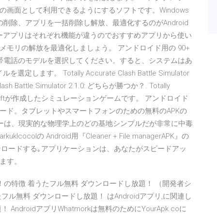
画面として利用できるようにするソフトです。Windows
削除、アプリを一括削除し解放、最適化するのがAndroid
ーナーアプリはそれぞれ機能が違うのでおすすめアプリから使い
モリの解放を最適化しましょう。 アンドロイド用の 90+
るには携帯電話のモデルを選択してください。すると、システムはあ
。 Totally Accurate Clash Battle Simulator
sh Battle Simulator 2 1.0: どちらが勝つか？. Totally
は、Zombie Softが作成したシミュレーションゲームです。 アンドロイド
ード。タブレットやスマートフォンのための無料のAPKの
ターは、現実的な物理学上のどの基地シンプルだが非常に中毒
ocolの Android用『Cleaner + File managerAPK』の
ダウンロードする｡アプリケーションは、あなたがスピードアッ
ます。
し放題！の特徴 着うたフル無料 ダウンロードし放題！ （開発者シ
無料 ダウンロードし放題！ はAndroidアプリ,に関連し
ndroidアプリWhatmorkは無料のためにYourApk.coに