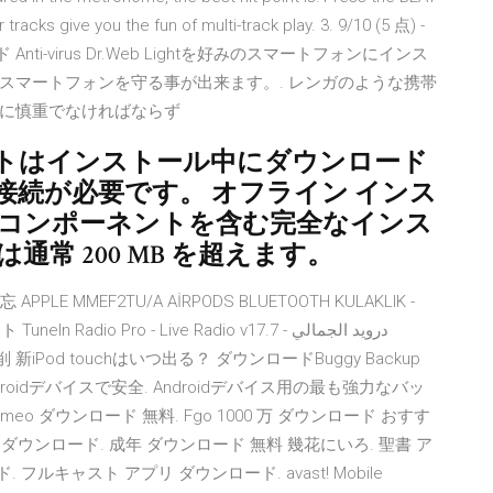
 tracks give you the fun of multi-track play. 3. 9/10 (5 点) -
ンロード Anti-virus Dr.Web Lightを好みのスマートフォンにインス
スマートフォンを守る事が出来ます。. レンガのような携帯
に慎重でなければならず
トはインストール中にダウンロード
続が必要です。 オフライン インス
とコンポーネントを含む完全なインス
常 200 MB を超えます。
 MMEF2TU/A AİRPODS BLUETOOTH KULAKLIK -
ro - Live Radio v17.7 - درويد الجمالي
削 新iPod touchはいつ出る？ ダウンロードBuggy Backup
-Androidデバイスで安全. Androidデバイス用の最も強力なバッ
 ダウンロード 無料. Fgo 1000 万 ダウンロード おすす
 ダウンロード. 成年 ダウンロード 無料 幾花にいろ. 聖書 ア
 フルキャスト アプリ ダウンロード. avast! Mobile