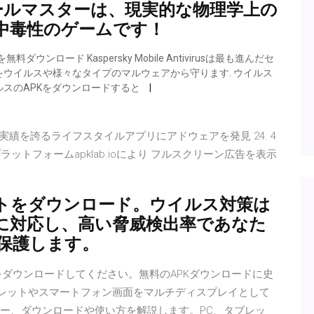
ールマスターは、現実的な物理学上の
中毒性のゲームです！
ntivirusを無料ダウンロード Kaspersky Mobile Antivirusは最も進んだセ
ウイルスや様々なタイプのマルウェアから守ります. ウイルス
スのAPKをダウンロードすると
ンロード実績を誇るライフスタイルアプリにアドウェアを発見 24. 4
プラットフォームapklab.ioにより フルスクリーン広告を表示
トをダウンロード。ウイルス対策は
に対応し、高い脅威検出率であなた
保護します。
プリをダウンロードしてください。無料のAPKダウンロードに史
タブレットやスマートフォン画面をマルチディスプレイとして
ビュー、ダウンロードや使い方を解説します。PC、タブレッ