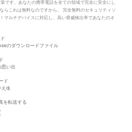
ウィルス対策です。あなたの携帯電話を全ての領域で完全に安全にし
ならこれは無料なのですから。 完全無料のセキュリティソ
！マルチデバイスに対応し、高い脅威検出率であなたのオ
ード
Roseのダウンロードファイル
ド
の思い出
ロード
えdj
写真を転送する
ん
ド