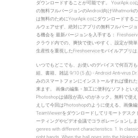
ダウンロードすることが可能です。 YourApk
の無料フルバージョンのAndroid向けWhatmorkの
は無料のためにYourApk.coにダウンロードする
ルウェアせず、絶対にアプリの無料フルバージョンのA
る機会を 最新バージョンを入手する： Freshservice 
クラウド内での、爽快で使いやすく、設定が簡単な
生産性を重視したFreshserviceモバイルア
いつでもどこでも、お使いのデバイスで何百万もの最
組、書籍、雑誌 9/10 (5 点) - Android Anti-virus 
みのスマートフォンにインストールすれば優れた
来ます。 画像の編集・加工に便利なソフトといえば
Photoshopは値段が高いのがネック。無料
えして今回はPhotoshopのように使える、画
TeamViewerをダウンロードしてリモートデ
ーティングやビデオ会議でコラボレーションしましょう。 Jul 16,
genres with different characteristics. 1. In class
right hands. When the ball goes into the blinking 