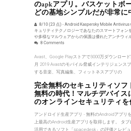
のapkアプリ。バスケットボ
どの基地シンプルだが非常に
8/10 (23 点) - Android Kaspersky Mobile A
キュリティテクノロジーであなたのスマートフォンを
や多様なマルウェアからの保護は優れたアンチウィル
8 Comments
Avast、Google Playストアで3000万ダウ
月 2019 Avastのモバイル脅威インテリジェンス
する音楽、写真編集、フィットネスアプリの
完全無料のセキュリティソフ
無料の時代！マルチデバイス
のオンラインセキュリティを
アンドロイド生産アプリ - 無料のAndroidア
上最高のAndroid生産アプリを取得します。 
活用できるソフト「spacedesk」の評価とレ