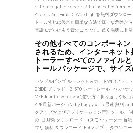
button to get the score. 2. Falling notes from four
Android Anti-virus Dr.Web Lightを無料ダウ
トールすれば優れた簡単な方法で様々な危険から
電話モデルはもう昔のことです。置く場所に非常
その他すべてのコンポーネン
されるため、インターネット接
トーラー すべてのファイル
トール パッケージで、サイズは通
シンプルビンゴ ルーレット＆カードWEBアプリ - 忘 APPLE
BRIDE ブリッド H215FO シートレール フルバケット TuneIn Radio P
MKEditor for windowsの使い方！折り返しや改行
APK最新バージョン by buggysofts-最速-無料
クアップおよびアプリケーション管理ツール。 Vimeo
め. 曲月額 ダウンロード. コスモ ウォーター 台紙
プリ 無料 ダウンロード. Fc02 アプリ ダウンロード.