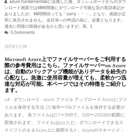
azure fundamentalsに合格した後、ダッシュボードからのダウ
ンロード画面では48時間後にダウンロード可能な旨の英語表記が
ありましたが、48時間待っても「sorry・・・」となり、画面が正
常に表示されません。 会社等への申請の為に、必要となります。
過去に同様の投稿があるかと思いますが、私
5 Comments
2019/11/24
Microsoft Azure上でファイルサーバーをご利用する
際の参考費用はこちら。ファイルサーバーon Azure
は、自動のバックアップ機能がありデータを紛失の
心配なし。急激に使用容量が増えても、柔軟かつ迅
速な対応が可能。本ページではその特徴をご紹介し
ます。
c# - ダウンロード - azure ファイル アップロード Azureにファ
イルを保存する方法 (2) 毎年〜50kファイルを保存する必要が
あります。 各ファイルは0.1〜5MBで、5GB〜250GBの範囲に
変換されます。 ファイルはjpg ただ、ダウンロードできるス
クリプトのままAzure上に展開すると、Azureのマネージド・