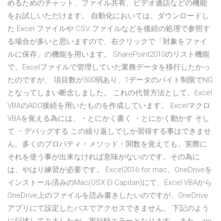
めるためのチャット、ファイル共有、ビデオ通話などの機能
をお試しいただけます。 自動化においては、ダウンロードし
た Excel ファイルや CSV ファイルなどを後続の処理で参照す
る場合が多いと思いますので、右クリックで「対象をファイ
ルに保存」の機能を用います。 SharePoint2010のリスト機能
で、Excelファイルで管理していた業務データを移行したかっ
たのですが、 項目数が300弱あり、1データのバイト制限でNG
となってしまい断念しました。 これの代替方法として、Excel
VBAのADO接続を用いたものを作成しています。 Excelマクロ
VBAを覚える為には、・とにかく書く ・とにかく動かす そし
て ・デバッグする この繰り返しでしか習得する事はできませ
ん。多くのプロパティ・メソッド・関数を覚えても、実際に
それを使う事が出来なければ意味がないのです。その為に
は、やはり練習が必要です。 Excel2016 for mac、OneDriveを
インストール済みのMac(OSX EI Capitan)にて、Excel VBAから
OneDrive上のファイルを読み書きしたいのですが、OneDrive
アプリにて設定したパスでアクセスできません。 下記のよう