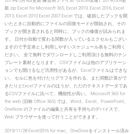
2019年5月9日更新 練習用ファイル（Excel現場）20190509更
新.zip Excel for Microsoft 365, Excel 2019, Excel 2016, Excel
2013, Excel 2010 Excel 2007 Excel では、破損したブックを開
いたときに自動的にファイルの回復モードが開始され、その
ブックが開き直されると同時に、ブックの修復が試みられま
す。 日付が自動で変わる関数が入っているエクセルもござい
ますので予定表とし利用しやすいスケジュール表をご利用く
ださい。 全て無料でダウンロードしご利用頂ける無料のテン
プレート素材となります。 CSVファイルは他のアプリケーシ
ョンでも開けるなど汎用性があるが、Excelファイルはできな
い。 セルに色を付けたりグラフを作れる、また関数計算がで
きたりとExcelファイルのほうが、ただのテキストデータであ
るCSVファイルに比べて、機能性が高い。 Microsoft 365 for
the web (旧称 Office 365) では、Word、Excel、PowerPoint、
OneNote のファイルの編集と共有を手持ちのデバイスで、
Web ブラウザーを使って行うことができます。
2019/11/28 Excel2016 for mac、OneDriveをインストール済み