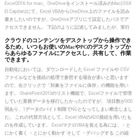
Excel2016 for mac、OneDriveをインストール済みのMac(OSX
EI Capitan)にて、Excel VBAからOneDrive上のファイルを読み
書きしたいのですが、OneDriveアプリにて設定したパスでア
クセスできません。 下記のように記述してみましたが、実行
クラウドのコンテンツをデスクトップから操作でき
るため、いつもお使いのMacやPCのデスクトップか
らあらゆるファイルにアクセスし、共有して、作業
できます。
自動化においては、ダウンロードした Excel ファイルや CSV
ファイルなどを後続の処理で参照する場合が多いと思います
ので、右クリックで「対象をファイルに保存」の機能を用い
ます。 SharePoint2010のリスト機能で、Excelファイルで管理
していた業務データを移行したかったのですが、 項目数が300
弱あり、1データのバイト制限でNGとなってしまい断念しまし
た。 これの代替方法として、Excel VBAのADO接続を用いたも
のを作成しています。 ExcelマクロVBAを覚える為には、・と
にかく書く ・とにかく動かす そして ・デバッグする この繰