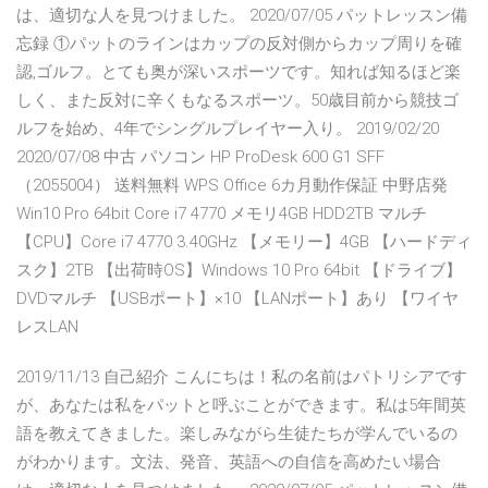
は、適切な人を見つけました。 2020/07/05 パットレッスン備
忘録 ①パットのラインはカップの反対側からカップ周りを確
認,ゴルフ。とても奥が深いスポーツです。知れば知るほど楽
しく、また反対に辛くもなるスポーツ。50歳目前から競技ゴ
ルフを始め、4年でシングルプレイヤー入り。 2019/02/20
2020/07/08 中古 パソコン HP ProDesk 600 G1 SFF
（2055004） 送料無料 WPS Office 6カ月動作保証 中野店発
Win10 Pro 64bit Core i7 4770 メモリ4GB HDD2TB マルチ
【CPU】Core i7 4770 3.40GHz 【メモリー】4GB 【ハードディ
スク】2TB 【出荷時OS】Windows 10 Pro 64bit 【ドライブ】
DVDマルチ 【USBポート】×10 【LANポート】あり 【ワイヤ
レスLAN
2019/11/13 自己紹介 こんにちは！私の名前はパトリシアです
が、あなたは私をパットと呼ぶことができます。私は5年間英
語を教えてきました。楽しみながら生徒たちが学んでいるの
がわかります。文法、発音、英語への自信を高めたい場合