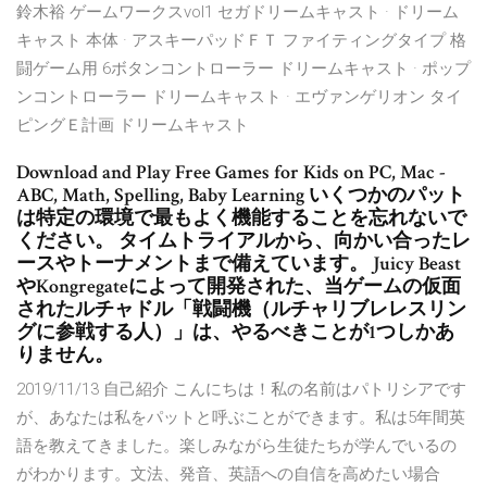
鈴木裕 ゲームワークスvol1 セガドリームキャスト · ドリーム
キャスト 本体 · アスキーパッドＦＴ ファイティングタイプ 格
闘ゲーム用 6ボタンコントローラー ドリームキャスト · ポップ
ンコントローラー ドリームキャスト · エヴァンゲリオン タイ
ピングＥ計画 ドリームキャスト
Download and Play Free Games for Kids on PC, Mac -
ABC, Math, Spelling, Baby Learning いくつかのパット
は特定の環境で最もよく機能することを忘れないで
ください。 タイムトライアルから、向かい合ったレ
ースやトーナメントまで備えています。 Juicy Beast
やKongregateによって開発された、当ゲームの仮面
されたルチャドル「戦闘機（ルチャリブレレスリン
グに参戦する人）」は、やるべきことが1つしかあ
りません。
2019/11/13 自己紹介 こんにちは！私の名前はパトリシアです
が、あなたは私をパットと呼ぶことができます。私は5年間英
語を教えてきました。楽しみながら生徒たちが学んでいるの
がわかります。文法、発音、英語への自信を高めたい場合