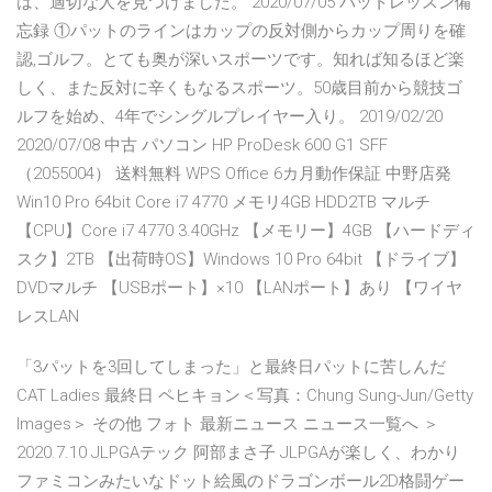
は、適切な人を見つけました。 2020/07/05 パットレッスン備
忘録 ①パットのラインはカップの反対側からカップ周りを確
認,ゴルフ。とても奥が深いスポーツです。知れば知るほど楽
しく、また反対に辛くもなるスポーツ。50歳目前から競技ゴ
ルフを始め、4年でシングルプレイヤー入り。 2019/02/20
2020/07/08 中古 パソコン HP ProDesk 600 G1 SFF
（2055004） 送料無料 WPS Office 6カ月動作保証 中野店発
Win10 Pro 64bit Core i7 4770 メモリ4GB HDD2TB マルチ
【CPU】Core i7 4770 3.40GHz 【メモリー】4GB 【ハードディ
スク】2TB 【出荷時OS】Windows 10 Pro 64bit 【ドライブ】
DVDマルチ 【USBポート】×10 【LANポート】あり 【ワイヤ
レスLAN
「3パットを3回してしまった」と最終日パットに苦しんだ
CAT Ladies 最終日 ペヒキョン＜写真：Chung Sung-Jun/Getty
Images＞ その他 フォト 最新ニュース ニュース一覧へ ＞
2020.7.10 JLPGAテック 阿部まさ子 JLPGAが楽しく、わかり
ファミコンみたいなドット絵風のドラゴンボール2D格闘ゲー