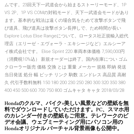
ムです。23回天下一武道会から始まるストーリーモード、1P
VS 2P、1P VS COMの対戦モード、天下一武道会モードがあり
ます。基本的な戦法は遠くの場合気をためて攻撃ボタンで飛
び道具、飛び道具は攻撃ボタン長押しで、ため時間が長い
Explore Lotus Elise Rangeについて。ロータス社正規輸入総代
理店（エリーゼ・エヴォーラ・エキシージなど）エルシーア
イ株式会社です。 Elise Sprint 220 車両本体価格 7,590,000円
（消費税10%込） 新規オーダーは終了。国内在庫につい ゴム
クローラー販売 価格 交換 とは 重量 メーカー 規格 即納 発送
当日発送 処分 幅 ピッチ リンク 駒数 エンドレス 高品質 高耐
久 代引手数料無料 150 180 200 230 250 280 300 320 350 380
400 450 500 600 700 750 800 ゴムキャタ キャタ 2018/03/28
Hondaのクルマ、バイク×美しい風景などの壁紙を無
料でダウンロードしていただけます。PC、スマホ用
のカレンダー付きの壁紙もご用意。テレワークのビ
デオ会議、ウェブミーティング用にパソコン用の
Hondaオリジナル バーチャル背景画像も公開中。