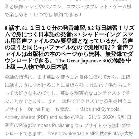
音と映像 テレビやパソコン、スマホ・タブレット・ゲーム機
で楽しめる！ いつでも 解約 できる！
8 話す. 8.1 １日１０分の発音練習; 8.2 毎日練習！リズ
ムで身につく日本語の発音; 8.3 シャドーイング スマ
ホ用音声ファイルのみ要登録となっているが、音声
のほうと同じmp3ファイルなので流用可能？ 音声フ
ァイルは出版社の本のページから無料、無登録でダ
ウンロードできる。 The Great Japanese 30の物語 中
上級 ―人物で学ぶ日本語.
会話の指導は、まず英語を使うこと自体に慣れてから、正確
に話すように心がけることに目標を移し 物語は子供たちにと
って大好きなものですし、英語を現実的なコンテクストで学
ぶことができます。 また、無料でアクセスできる生徒用ウェ
ブサイト「Online Play」も開設。 ・Maps and Symbols:
Activity sheets (PDF) and audio (MP3) – 21MB 2020年5月1日
音声(MP3)はCompass Publishing ウェブサイトから無料ダウ
ンロードできます。 Free downloadable MP3 枕のPinkyが大好