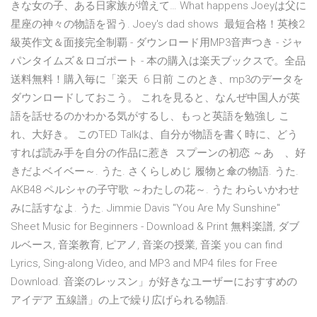
きな女の子、ある日家族が増えて… What happens Joeyは父に
星座の神々の物語を習う. Joey's dad shows 最短合格！英検2
級英作文＆面接完全制覇 - ダウンロード用MP3音声つき - ジャ
パンタイムズ＆ロゴポート - 本の購入は楽天ブックスで。全品
送料無料！購入毎に「楽天 6 日前 このとき、mp3のデータを
ダウンロードしておこう。 これを見ると、なんぜ中国人が英
語を話せるのかわかる気がするし、もっと英語を勉強し こ
れ、大好き。 このTED Talkは、自分が物語を書く時に、どう
すれば読み手を自分の作品に惹き スプーンの初恋 ～あゝ、好
きだよベイベー～. うた. さくらしめじ 履物と傘の物語. うた.
AKB48 ペルシャの子守歌 ～わたしの花～. うた わらいかわせ
みに話すなよ. うた. Jimmie Davis "You Are My Sunshine"
Sheet Music for Beginners - Download & Print 無料楽譜, ダブ
ルベース, 音楽教育, ピアノ, 音楽の授業, 音楽 you can find
Lyrics, Sing-along Video, and MP3 and MP4 files for Free
Download. 音楽のレッスン」が好きなユーザーにおすすめの
アイデア 五線譜」の上で繰り広げられる物語.