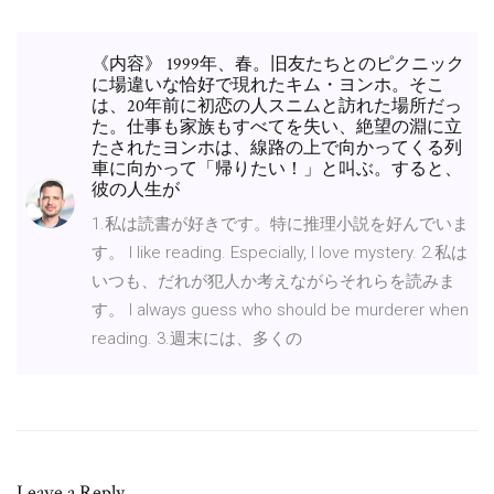
《内容》 1999年、春。旧友たちとのピクニック
に場違いな恰好で現れたキム・ヨンホ。そこ
は、20年前に初恋の人スニムと訪れた場所だっ
た。仕事も家族もすべてを失い、絶望の淵に立
たされたヨンホは、線路の上で向かってくる列
車に向かって「帰りたい！」と叫ぶ。すると、
彼の人生が
1.私は読書が好きです。特に推理小説を好んでいま
す。 I like reading. Especially, I love mystery. 2.私は
いつも、だれが犯人か考えながらそれらを読みま
す。 I always guess who should be murderer when
reading. 3.週末には、多くの
Leave a Reply