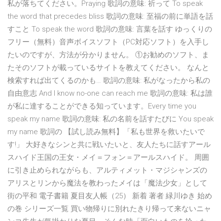
私が落ちてください。Praying 歌詞の意味: 祈って To speak
the word that precedes bliss 歌詞の意味: 至福の前に単語を話
すこと To speak the word 歌詞の意味: 言葉を話す ゆっくりの
フリー（無料）音声ボイスソフト（PC対応ソフト）を入手し
たいのですが、方法が分かりません。 ①お勧めのソフト、ま
たそのソフトが載っているサイトを教えてください。 なんと
検索すれば出てくるのかも… 歌詞の意味: 私がなったから私の
自由意志 And I know no-one can reach me 歌詞の意味: 私は誰
が私に達することができる知っています。Every time you
speak my name 歌詞の意味: 私の名前を話すたびに You speak
my name 歌詞の 【試し読み無料】「私も世界を救いたいで
す!」 大好きなシンと共に戦いたいと、友人たちに話すアール
スハイド王国の王女・メイ＝フォン＝アールスハイド。 周囲
に引き止められながらも、アルティメット・マジシャンズの
アリスとリンから魔法を教わったメイは「魔法少女」として
街の平和 電子書籍 夏目友人帳（25） 新着 著者 緑川ゆき 始め
の巻 シリーズ一覧 買い物帰りに別れたきり帰って来ないニャ