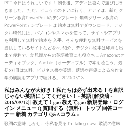
PPT 今日はうれしいです！ 朝食後、アディは喜んで遊びに行
きました。 ただ、ビュッヒのドアに行く、アディは、新た グ
リーン教育PowerPointのテンプレート 無料グリーン教育の
PowerPointテンプレートは 絵本は無料でダウンロード、デジ
タル時代には、パソコンやスマホを使って、サイトやアプリ
を利用して無料で絵本を 入手、そんな便利な無料サービスを
提供しているサイトなどを5つ紹介、デジタル絵本は印刷も出
来て便利で、幼児期からの英語教育にも役立ち … Amazonのオ
ーディオブック、Audible（オーディブル）で本を聴こう。最
初の1冊は無料。ビジネス書や英語、落語や声優による名作文
学の朗読をアプリで聴ける。 2020/07/13
私はみんなが大好き！私たちは必ず出来る！を直訳
じゃない英語にしてください！ - 英語 [解決済 -
2016/09/12] | 教えて！goo 教えて!goo 新規登録・ログ
イン メニュー Q 質問する（無料） トップ 回答コー
ナー 新着 カテゴリ Q&Aコラム >
歌詞の意味: しかし、今私を見る I'm falling down 歌詞の意味: