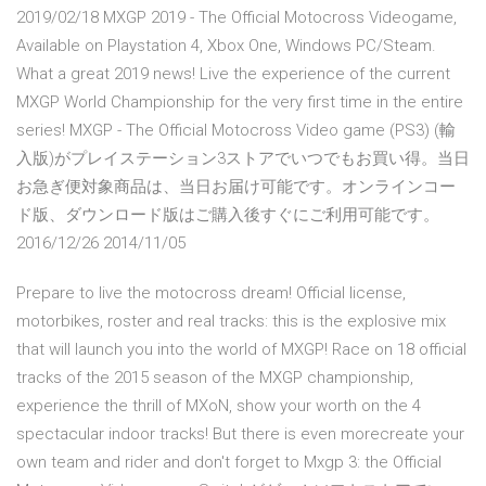
2019/02/18 MXGP 2019 - The Official Motocross Videogame,
Available on Playstation 4, Xbox One, Windows PC/Steam.
What a great 2019 news! Live the experience of the current
MXGP World Championship for the very first time in the entire
series! MXGP - The Official Motocross Video game (PS3) (輸
入版)がプレイステーション3ストアでいつでもお買い得。当日
お急ぎ便対象商品は、当日お届け可能です。オンラインコー
ド版、ダウンロード版はご購入後すぐにご利用可能です。
2016/12/26 2014/11/05
Prepare to live the motocross dream! Official license,
motorbikes, roster and real tracks: this is the explosive mix
that will launch you into the world of MXGP! Race on 18 official
tracks of the 2015 season of the MXGP championship,
experience the thrill of MXoN, show your worth on the 4
spectacular indoor tracks! But there is even morecreate your
own team and rider and don't forget to Mxgp 3: the Official