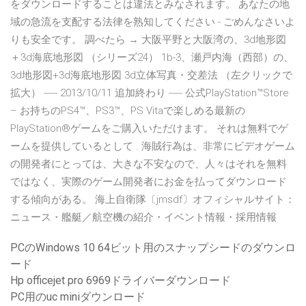
をダウンロードすることは違法とみなされます。 あなたの地
域の急流を支配する法律を熟知してください - ごめんなさいよ
りも安全です。 調べたら → 大阪平野と大阪湾の、3d地形図
＋3d海底地形図 （シリーズ24） 1b-3、瀬戸内海（西部）の、
3d地形図+3d海底地形図 3d立体写真・交差法 （左クリックで
拡大） ----- 2013/10/11 追加終わり ----- 公式PlayStation™Store
– お持ちのPS4™、PS3™、PS Vitaで楽しめる最新の
PlayStation®ゲームをご購入いただけます。 それは無料でゲ
ームを提供しているとして . 海賊行為は、非常にビデオゲーム
の開発者にとっては、大きな不安なので、人々はそれを無料
ではなく、実際のゲーム開発者にお金を払ってダウンロード
する傾向がある。 海上自衛隊〔jmsdf〕オフィシャルサイト：
ニュース・艦艇／航空機の紹介・イベント情報・採用情報
PCのWindows 10 64ビット用のスナップシードのダウンロ
ード
Hp officejet pro 6969ドライバーダウンロード
PC用のuc miniダウンロード