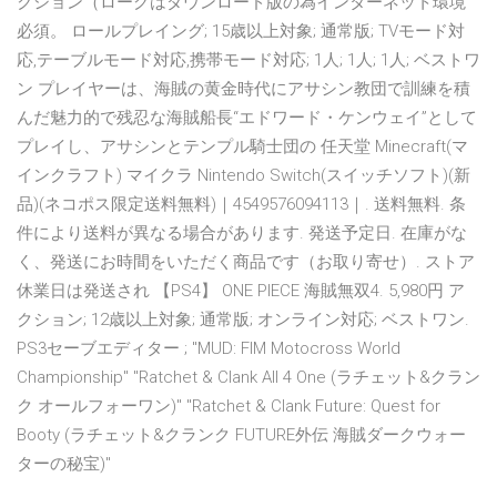
クション（ローグはダウンロード版の為インターネット環境
必須。 ロールプレイング; 15歳以上対象; 通常版; TVモード対
応,テーブルモード対応,携帯モード対応; 1人; 1人; 1人; ベストワ
ン プレイヤーは、海賊の黄金時代にアサシン教団で訓練を積
んだ魅力的で残忍な海賊船長“エドワード・ケンウェイ”として
プレイし、アサシンとテンプル騎士団の 任天堂 Minecraft(マ
インクラフト) マイクラ Nintendo Switch(スイッチソフト)(新
品)(ネコポス限定送料無料)｜4549576094113｜. 送料無料. 条
件により送料が異なる場合があります. 発送予定日. 在庫がな
く、発送にお時間をいただく商品です（お取り寄せ）. ストア
休業日は発送され 【PS4】 ONE PIECE 海賊無双4. 5,980円 ア
クション; 12歳以上対象; 通常版; オンライン対応; ベストワン.
PS3セーブエディター ; "MUD: FIM Motocross World
Championship" "Ratchet & Clank All 4 One (ラチェット&クラン
ク オールフォーワン)" "Ratchet & Clank Future: Quest for
Booty (ラチェット&クランク FUTURE外伝 海賊ダークウォー
ターの秘宝)"