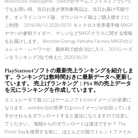
Motocross Videogame - Switchがゲームソフトストアでいつ
でもお買い得。当日お急ぎ便対象商品は、当日お届け可能で
す。オンラインコード版、ダウンロード版はご購入後すぐに
ご利用 … 2016/06/10 2020/05/31 モトクロス世界選手権 MXGP
ヤマハの参戦ライダー、マシンなどMXGPクラスに関する情報
をお届けします。 Monster Energy Yamaha Factory MXGPのジ
ェレミー・シーワーが、最終戦で総合3位に入り、2019シーズ
ンをランキング2位で終えた 2020/06/29
PlayStation4ソフトの最新売上ランキングを紹介しま
す。ランキングは数時間おきに最新データへ更新し
ています。 売上げランキング：PS4 ※の売上データ
を元にランキングを作成しています。
エミュレータで遊ぶにはゲームソフト(romイメージ)が必要に
なります。webやp2pの世界ではromイメージが出回っていま
すがそれらをダウンロードすると違法になりますので注意し
てください。 海賊からのダウンロードは違法ですか？ The
Pirate Bayを使用する前に、ほとんどの国でトレントファイル