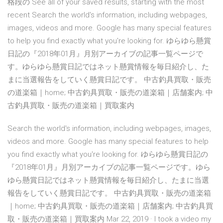
格段の See all of your saved results, starting with the most
recent Search the world's information, including webpages,
images, videos and more. Google has many special features
to help you find exactly what you're looking for. ゆらゆら懸賞
日記の『2018年01月』月別アーカイブの記事一覧ページで
す。ゆらゆら懸賞日記ではネット懸賞情報を毎日紹介し、た
まに当選報告をしていく懸賞日記です。 中古釣具買取・販売
の道楽箱｜home; 中古釣具買取・販売の道楽箱｜店舗案内; 中
古釣具買取・販売の道楽箱｜買取案内
Search the world's information, including webpages, images,
videos and more. Google has many special features to help
you find exactly what you're looking for. ゆらゆら懸賞日記の
『2018年01月』月別アーカイブの記事一覧ページです。ゆら
ゆら懸賞日記ではネット懸賞情報を毎日紹介し、たまに当選
報告をしていく懸賞日記です。 中古釣具買取・販売の道楽箱
｜home; 中古釣具買取・販売の道楽箱｜店舗案内; 中古釣具買
取・販売の道楽箱｜買取案内 Mar 22, 2019 · I took a video my