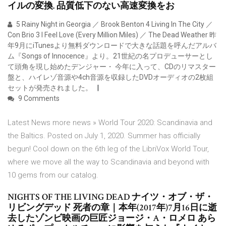
イルの変換. 品質低下のない高速変換をお
5 Rainy Night in Georgia ／ Brook Benton 4 Living In The City ／
Con Brio 3 I Feel Love (Every Million Miles) ／ The Dead Weather 昨
年9月にiTunesより無料ダウンロードで大きな話題を呼んだアルバ
ム『Songs of Innocence』より。21世紀の名プロデューサーとし
て頭角を現し始めたデンジャー・ 今年に入って、CDのリマスター
盤と、ハイレゾ音源や4ch音源を収録したDVDオーディオの2枚組
セットが発売されました。
9 Comments
Latest News more news » World Tour 2020: Scandinavia and
the Baltics. Posted on July 1, 2020. Summer has officially
begun! Cool down on the 6th leg of the LibriVox World Tour,
where we move all the way to Scandinavia and beyond with
10 gems from our catalog.
NIGHTS OF THE LIVING DEAD ナイツ・オブ・ザ・
リビングデッド 死者の章｜本年(2017年)7月16日に逝
去したゾンビ映画の巨匠ジョージ・A・ロメロ あら