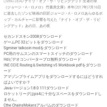
LIVING DEAD ナイツ・オブ・ザ・リビングデッド 生者の章
（ジョージ・A・ロメロ）:竹書房文庫）本年(2017年)7月16日
に逝去したゾンビ映画の巨匠ジョージ・A・ロメロあらゆるポ
ップ・カルチャーに影響を与えた『ナイト・オブ・ザ・リビ
ングデッド』あの日、あの夜
セカンドスキン2008ダウンロード
ゲームPC 32ビットをダウンロード
Sgminer talkcoin-modをダウンロード
PC用のサムスンのスマートスイッチのダウンロード
Hdビデオコンバータープロ無料ダウンロード
INE CCIE Routing＆Switching v5 Workbook pdfをダウンロ
ード
アマゾンプライムアプリをダウンロードするにはどうすれ
ばよいですか？
Javaバージョン1.8 0 111ダウンロード
ロケットリーグはps4に十分なスペースをダウンロードし
ません。
Cthe ChainsMokersアルバムのダウンロード