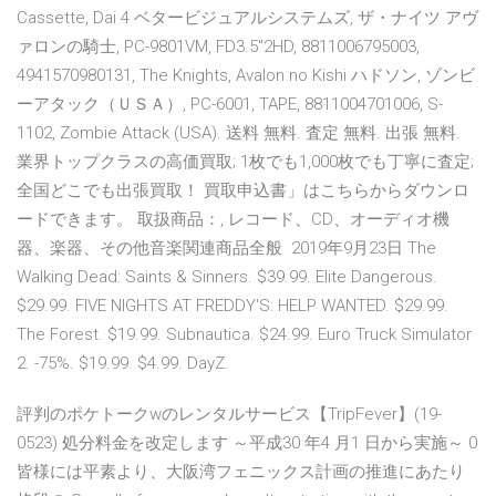
Cassette, Dai 4 ベタービジュアルシステムズ, ザ・ナイツ アヴ
ァロンの騎士, PC-9801VM, FD3.5"2HD, 8811006795003,
4941570980131, The Knights, Avalon no Kishi ハドソン, ゾンビ
ーアタック（ＵＳＡ）, PC-6001, TAPE, 8811004701006, S-
1102, Zombie Attack (USA). 送料 無料. 査定 無料. 出張 無料.
業界トップクラスの高価買取; 1枚でも1,000枚でも丁寧に査定;
全国どこでも出張買取！ 買取申込書」はこちらからダウンロ
ードできます。 取扱商品：, レコード、CD、オーディオ機
器、楽器、その他音楽関連商品全般 2019年9月23日 The
Walking Dead: Saints & Sinners. $39.99. Elite Dangerous.
$29.99. FIVE NIGHTS AT FREDDY'S: HELP WANTED. $29.99.
The Forest. $19.99. Subnautica. $24.99. Euro Truck Simulator
2. -75%. $19.99. $4.99. DayZ.
評判のポケトークwのレンタルサービス【TripFever】(19-
0523) 処分料金を改定します ～平成30 年4 月1 日から実施～ 0
皆様には平素より、大阪湾フェニックス計画の推進にあたり