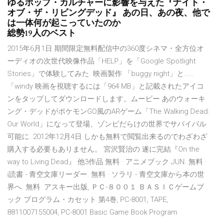
ゆるポップ・カルチャーに影響を与えた『ナイト・
オブ・ザ・リビングデッド』 あの日、あの夜、他で
は一体何が起こっていたのか
総勢19人のベスト
2015年6月1日 期間限定無料配信中の360度シネマ・全方位オ
ーディオの次世代映像作品「HELP」を「Google Spotlight
Stories」で体験してみた. 映画製作 「buggy night」と……
「windy 映画を視聴するには「964 MB」と記載されたアイコ
ンをタップしてダウンロードします。ムービー あのウォーキ
ング・デッドがポケモンGO風のARゲーム「The Walking Dead:
Our World」になって登場、ゾンビだらけの世界でサバイバル
可能に. 2012年12月4日 しかも無料で閲覧出来るのでわざわざ
購入する必要もありません。 宮沢賢治の 遂に完結『On the
way to Living Dead』 他3作品 無料 · アニメブック JUN. 無料 ·
i読書 - 青空文庫リーダー. 無料 · ソラリ - 青空文庫から本の世
界へ. 無料 アスキー出版, ＰＣ-８００１ ＢＡＳＩＣゲームブ
ック プログラム・カセット 第4巻, PC-8001, TAPE,
8811007155004, PC-8001 Basic Game Book Program