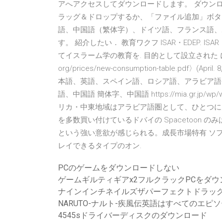
アへアクセスしてダウンロードします。 ダウンロ
ラッグ＆ドロップするか、「ファイル追加」ボタ
語、中国語（繁体字）、ドイツ語、フランス語、
す。 紹介したい． 教育ワクフ ISAR・EDEP. I
てイスラーム学の教育を. 目的として設立された
org/prices/new-consumption-table.pd
本語、英語、スペイン語、ロシア語、アラビア語
語、中国語 簡体字、中国語 https://mia.gr.jp/wp/wp-c
リカ・中東地域はアラビア語圏として、ひとつに見
を多数買い付けているドバイの Spacetoon 
という強い意欲が感じられる。成長市場特有 ソ
レイできるタイプのオン.
PCのゲームをダウンロードしない
ゲームギルティギアx2フルクラックPCをダウ
ナインインチネイルズザパーフェクトドラッグ
NARUTO-ナルト-疾風伝英語はすべてのエピ
4545sドライバーディスクのダウンロード