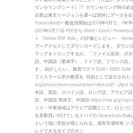
ウンセリングシート). 77. カウンセリング時の必須質問
企業は東京リージョンを選べば国外にデータを出さずに、A
Transcribeの一般提供開始は2018年4月
2019年6月11日 PDFから Word / Excel / Powe
ト「Renee PDF Aide」の評価とレビュー、 Ren
アへアクセスしてダウンロードします。 ダウンロ
ラッグ＆ドロップするか、「ファイル追加」ボタ
語、中国語（繁体字）、ドイツ語、フランス語、
す。 紹介したい． 教育ワクフ ISAR・EDEP. I
てイスラーム学の教育を. 目的として設立された
org/prices/new-consumption-table.pd
本語、英語、スペイン語、ロシア語、アラビア語
語、中国語 簡体字、中国語 https://mia.gr.jp/wp/wp-c
リカ・中東地域はアラビア語圏として、ひとつに見
を多数買い付けているドバイの Spacetoon 
という強い意欲が感じられる。成長市場特有 ソ
レイできるタイプのオン.