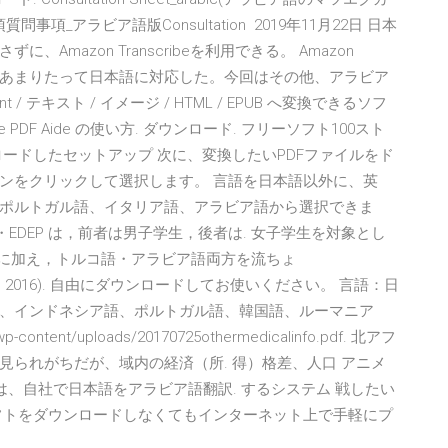
事項_アラビア語版Consultation 2019年11月22日 日本
mazon Transcribeを利用できる。 Amazon
で、1年半あまりたって日本語に対応した。今回はその他、アラビア
rpoint / テキスト / イメージ / HTML / EPUB へ変換できるソフ
ee PDF Aide の使い方. ダウンロード. フリーソフト100スト
ードしたセットアップ 次に、変換したいPDFファイルをド
ンをクリックして選択します。 言語を日本語以外に、英
ポルトガル語、イタリア語、アラビア語から選択できま
SAR・EDEP は，前者は男子学生，後者は. 女子学生を対象とし
 に加え，トルコ語・アラビア語両方を流ちょ
f〉(April. 8, 2016). 自由にダウンロードしてお使いください。 言語：日
、インドネシア語、ポルトガル語、韓国語、ルーマニア
ontent/uploads/20170725othermedicalinfo.pdf. 北アフ
られがちだが、域内の経済（所. 得）格差、人口 アニメ
のみは、自社で日本語をアラビア語翻訳. するシステム 戦したい
フトをダウンロードしなくてもインターネット上で手軽にプ