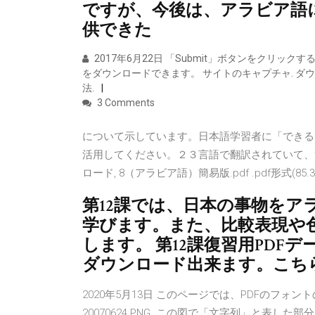
ですが、今後は、アラビア語
供できた
2017年6月22日 「Submit」ボタンをクリ
をダウンロードできます。 サイトのキャプチャ. ダ
法.
3 Comments
について示しています。日本語学習者に「できる
活用してください。２３言語で翻訳されていて、簡易版
ロード, 8（アラビア語）簡易版.pdf .pdf形式(85.3
第12課では、日本の事物を
学びます。また、比較表現や
します。 第12課復習用PDFデ
ダウンロード出来ます。こち
2020年5月13日 このページでは、PDFのフ
20070624.PNG. この図で「文字列」と表