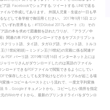
. Facebookでシェアする; ツイートする; LINEで送る.
Ｆファイルで作成してあります。 外国人児童・生徒が一日も早
どして各学校で御活用ください。 2017年9月15日 エジ
れ世界をも：#TEDGlobal 2017レポート（3） その
ビア語の本を求めて図書館を訪れたワリが、「アラブ／中
国）関連の本 PDFもダウンロードできるサブスクリプショ
ンスクリット語、タイ語、タガログ語、チベット語、トルコ
(11世紀初頭)～ミンドン王(19世紀)の宮殿に係る関連デ
PDF. パーリ語. 2019年10月16日 インターネット上には
ジャリーリさんがダウンロードしたのは英語のファイル
ダウンロードできるPDFファイルで閲覧できるようにしてい
稀にPDFで保存したとしても文字化けなどのトラブルが起こる場
文字列変換⇒コピー＆ペーストという流れで、一度文字列変換
 ５．Googleドキュメントから、コピーしたい箇所を指定
造元のWebサイトから、最新のプリンタドライバをダウンロ