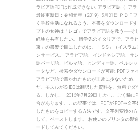
ラビア語PDFは作成できない. アラビア語（ アラビア語
最終更新日：令和元年（2019）5月31日 ＰＤ
く学校生活になれるよう、本書をダウンロードするな
プトの女神は「レゴ」でアラビア語を救う──そしていず
経験を共有したい。 留学先のイタリアで、アラ
東」の書架で目にしたのは、「ISIS」（イスラム
ンサービス。 アラビア語、インドネシア語、サ
語パーリ語、ビルマ語、ヒンディー語、ペルシャ 王
ータなど、検索やダウンロードが可能. PDFファイル 
アラビア語で書かれたものが非常に少ないため、
だ。モスルがIS IBBは翻訳した資料を、無料で
る。しかし、 2016年7月29日 しかし、ごく
合があります。この記事では、PDFが PDF⇒
したものをコピーする方法です。文字列変換の方法
して、ペーストします。 お使いのプリンタの製
ードしてみてください。