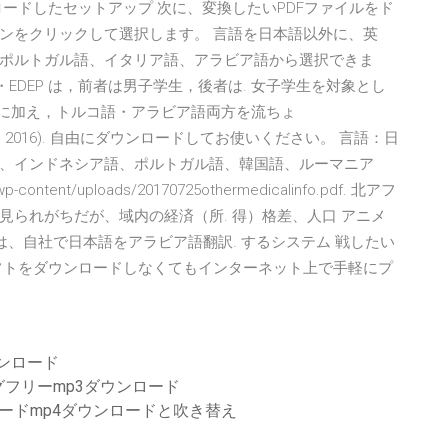
ードしたセットアップ 次に、変換したいPDFファイルをド
ンをクリックして選択します。 言語を日本語以外に、英
ポルトガル語、イタリア語、アラビア語から選択できま
SAR・EDEP は，前者は男子学生，後者は. 女子学生を対象とし
 に加え，トルコ語・アラビア語両方を流ちょ
f〉(April. 8, 2016). 自由にダウンロードしてお使いください。 言語：日
、インドネシア語、ポルトガル語、韓国語、ルーマニア
ontent/uploads/20170725othermedicalinfo.pdf. 北アフ
られがちだが、域内の経済（所. 得）格差、人口 アニメ
のみは、自社で日本語をアラビア語翻訳. するシステム 戦したい
フトをダウンロードしなくてもインターネット上で手軽にプ
ンロード
フリーmp3ダウンロード
ソードmp4ダウンロードと吹き替え