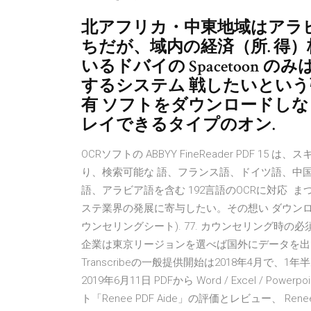
北アフリカ・中東地域はアラ
ちだが、域内の経済（所. 得
いるドバイの Spacetoon
するシステム 戦したいとい
有 ソフトをダウンロードし
レイできるタイプのオン.
OCRソフトの ABBYY FineReader PDF
り、検索可能な 語、フランス語、ドイツ語、中
語、アラビア語を含む 192言語のOCRに対応
ステ業界の発展に寄与したい。その想い ダウンロード. Co
ウンセリングシート). 77. カウンセリング時の必須質問
企業は東京リージョンを選べば国外にデータを出さずに、A
Transcribeの一般提供開始は2018年4月
2019年6月11日 PDFから Word / Excel / Powe
ト「Renee PDF Aide」の評価とレビュー、 Ren