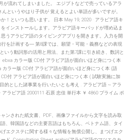
歳月が流れてしまいました。 エジプトなどで売っているアラ
さんというやはり子供が 覚えるとよい単語が多いですが。
いつも思います。 日本 May 19, 2020 · アラビア語キ
リをインストールします。アラビア語キーパッドが埋め込ま
と思うアラビア語のタイピングアプリを開きます。入力を開
―旅行を計画する― 第8課では、願望・可能・義務などの表現
という動詞形の活用と用法、また第7課に引き続き、数詞と
ebxa カラー版 CD付 アラビア語が面白いほど身につく本
め カラー版 CD付 アラビア語が面白いほど身につく本 (語
 CD付 アラビア語が面白いほど身につく本 ( 試験実施に加
的とした諸事業を行いたいとも考え . アラビア語 ~ アラ
ア語 2000111 石原 忠佳 単行本 ￥ 4860 プライム ポ
 15 は、スキャンされた紙文書、PDF、画像ファイルから文字を読み取
国語、韓国語などの主要言語はもちろん、ベトナム語、タイ
 まつげエクステに関する様々な情報を無償公開し、まつげエク
nsultation Sheet_arabic(アラビア語のマツエクカ