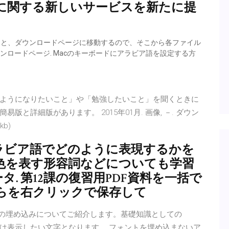
に関する新しいサービスを新たに提
ックすると、ダウンロードページに移動するので、そこから各ファイル
ウンロードページ. Macのキーボードにアラビア語を設定する方
ようになりたいこと」や「勉強したいこと」を聞くときに
と詳細版があります。 2015年01月. 画像, －. ダウン
kb)
アラビア語でどのように表現するかを
色を表す形容詞などについても学習
ータ. 第12課の復習用PDF資料を一括で
らを右クリックで保存して
ォントの埋め込みについてご紹介します。基礎知識としての
した部分は表示したい文字となります。 フォントを埋め込まないア