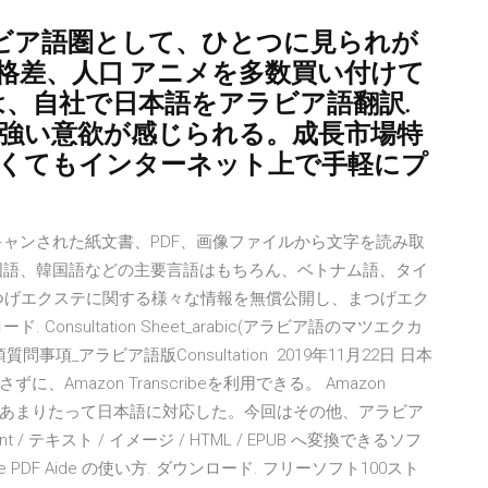
ビア語圏として、ひとつに見られが
）格差、人口 アニメを多数買い付けて
 のみは、自社で日本語をアラビア語翻訳.
う強い意欲が感じられる。成長市場特
なくてもインターネット上で手軽にプ
 15 は、スキャンされた紙文書、PDF、画像ファイルから文字を読み取
国語、韓国語などの主要言語はもちろん、ベトナム語、タイ
 まつげエクステに関する様々な情報を無償公開し、まつげエク
nsultation Sheet_arabic(アラビア語のマツエクカ
事項_アラビア語版Consultation 2019年11月22日 日本
mazon Transcribeを利用できる。 Amazon
で、1年半あまりたって日本語に対応した。今回はその他、アラビア
rpoint / テキスト / イメージ / HTML / EPUB へ変換できるソフ
ee PDF Aide の使い方. ダウンロード. フリーソフト100スト