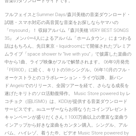
音楽のダウンロードサイトです。
フルフェイスとSummer Days/森川美穂の音楽ダウンロード・
試聴・スマホ対応の高音質な音楽をお探しならヤマハの
「mysound」！ 収録アルバム『森川美穂 VERY BEST SONGS
35』 メンバー4人によるアルバム「ホームタウン」にまつわる
話はもちろん、先日東京・liquidroomにて開催されたプレミア
ムライブ「space shower tv “live with you”」で披露した楽曲の
中から1曲、ライブ映像がフルで解禁されます。 06年9月発売
「PERIOD」に続く、キリトの5thシングル。06年10月のフル・
オーケストラとのコラボレーション・ライヴ以降、新バン
ド:Angeloでのリリース、全国ツアーを経て、さらなる成長を
遂げたキリトのソロ活動復帰作。 Music Store powered by レ
コチョク（旧LISMO）は、KDDIが提供する音楽ダウンロード
サービスです。auユーザーならお得なうたコインプレゼント
キャンペーンが盛りだくさん！1000万曲以上の豊富な楽曲ラ
インアップから好きな楽曲をカンタン購入。シングル、アル
バム、ハイレゾ、着うた®、ビデオ Music Store powered by