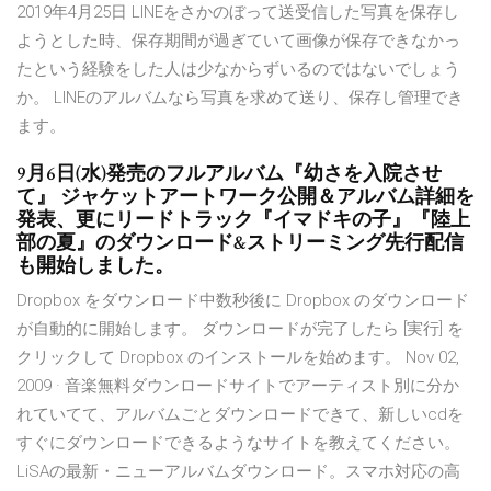
2019年4月25日 LINEをさかのぼって送受信した写真を保存し
ようとした時、保存期間が過ぎていて画像が保存できなかっ
たという経験をした人は少なからずいるのではないでしょう
か。 LINEのアルバムなら写真を求めて送り、保存し管理でき
ます。
9月6日(水)発売のフルアルバム『幼さを入院させ
て』 ジャケットアートワーク公開＆アルバム詳細を
発表、更にリードトラック『イマドキの子』『陸上
部の夏』のダウンロード&ストリーミング先行配信
も開始しました。
Dropbox をダウンロード中数秒後に Dropbox のダウンロード
が自動的に開始します。 ダウンロードが完了したら [実行] を
クリックして Dropbox のインストールを始めます。 Nov 02,
2009 · 音楽無料ダウンロードサイトでアーティスト別に分か
れていてて、アルバムごとダウンロードできて、新しいcdを
すぐにダウンロードできるようなサイトを教えてください。
LiSAの最新・ニューアルバムダウンロード。スマホ対応の高