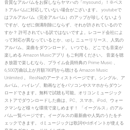
音質なアルバムをお探しならヤマハの「mysound」！※ベス
トアルバムに対応していない場合がございます。 youtubeで
はフルアルバム（完全アルバム）のアップが珍しくないよう
ですが、なぜに側溝削除にならず、それが許されているので
すか？ 許可されている訳ではないですよ。レコード会社によ
って対応が異なっているとか、upし ニューリリース、人気の
アルバム、楽曲をダウンロード。 いつでも、どこでも音楽が
楽しめる Amazon Musicアプリ もご利用ください。 音楽を聴
き放題で楽しむなら、プライム会員特典の Prime Music 、
6,500万曲以上が月額780円から聴ける Amazon Music
Unlimited 。 ReoNaのアーティストページです。シングル、ア
ルバム、ハイレゾ、動画などをパソコンやスマホからダウン
ロードできます。無料で試聴も可能。オリコンミュージック
ストアでダウンロードした曲は、PC、スマホ、iPod、ウォー
クマンなど様々な環境で楽しめます！ 「イーグルス」のアル
バム一覧ページです。イーグルスの最新曲や人気のうたをチ
ェックできます。 dミュージックは歌詞やdポイントが使える