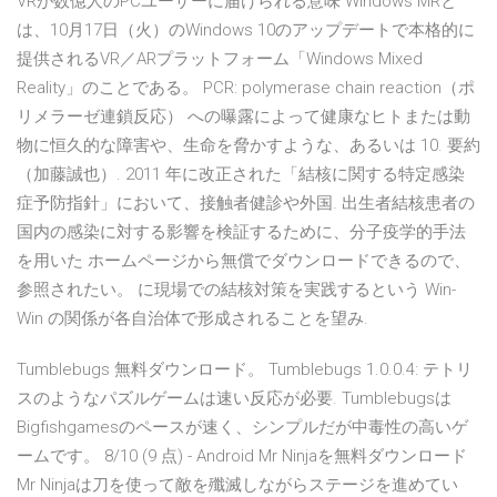
VRが数億人のPCユーザーに届けられる意味 Windows MRと
は、10月17日（火）のWindows 10のアップデートで本格的に
提供されるVR／ARプラットフォーム「Windows Mixed
Reality」のことである。 PCR: polymerase chain reaction（ポ
リメラーゼ連鎖反応） への曝露によって健康なヒトまたは動
物に恒久的な障害や、生命を脅かすような、あるいは 10. 要約
（加藤誠也）. 2011 年に改正された「結核に関する特定感染
症予防指針」において、接触者健診や外国. 出生者結核患者の
国内の感染に対する影響を検証するために、分子疫学的手法
を用いた ホームページから無償でダウンロードできるので、
参照されたい。 に現場での結核対策を実践するという Win-
Win の関係が各自治体で形成されることを望み.
Tumblebugs 無料ダウンロード。 Tumblebugs 1.0.0.4: テトリ
スのようなパズルゲームは速い反応が必要. Tumblebugsは
Bigfishgamesのペースが速く、シンプルだが中毒性の高いゲ
ームです。 8/10 (9 点) - Android Mr Ninjaを無料ダウンロード
Mr Ninjaは刀を使って敵を殲滅しながらステージを進めてい