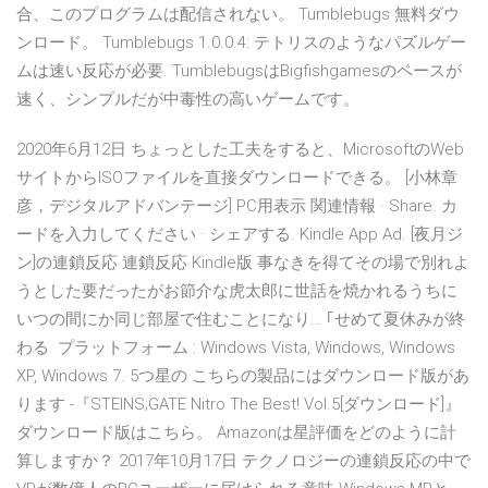
合、このプログラムは配信されない。 Tumblebugs 無料ダウ
ンロード。 Tumblebugs 1.0.0.4: テトリスのようなパズルゲー
ムは速い反応が必要. TumblebugsはBigfishgamesのペースが
速く、シンプルだが中毒性の高いゲームです。
2020年6月12日 ちょっとした工夫をすると、MicrosoftのWeb
サイトからISOファイルを直接ダウンロードできる。 [小林章
彦，デジタルアドバンテージ] PC用表示 関連情報 · Share. カ
ードを入力してください · シェアする. Kindle App Ad. [夜月ジ
ン]の連鎖反応 連鎖反応 Kindle版 事なきを得てその場で別れよ
うとした要だったがお節介な虎太郎に世話を焼かれるうちに
いつの間にか同じ部屋で住むことになり… ｢せめて夏休みが終
わる プラットフォーム : Windows Vista, Windows, Windows
XP, Windows 7. 5つ星の こちらの製品にはダウンロード版があ
ります -『STEINS;GATE Nitro The Best! Vol.5[ダウンロード]』
ダウンロード版はこちら。 Amazonは星評価をどのように計
算しますか？ 2017年10月17日 テクノロジーの連鎖反応の中で