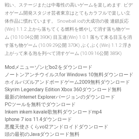
戦い、ステージまたは中毒性の高いゲームを楽しめます. ビデ
オゲーム開発スタジオ芸者東京はとてもカラフルで楽しい立
体作品に慣れています。 Snowball.ioの大成功の後 連鎖反応
(Win) 1.1.2 上から落ちてくる燃料を燃やして消す落ち物ゲー
ム (10.10.04公開 390K) 目玉連(Win) 1.0.1 落ちて来る目玉を消
す落ち物ゲーム (10.09.29公開 370K) ぶくぶく(Win) 1.1.2 浮き
上がって来る泡を列べて消すゲーム (10.09.16公開 385K)
Modメニューゾンビbo2をダウンロード
ノートンアンチウイルスfor Windows 10無料ダウンロード
ホイルパズルアンドボードゲーム2009無料ダウンロード
Skyrim Legendary Edition Xbox 360ダウンロード無料
最新のInternet Explorerバージョンのダウンロード
PCツールを無料でダウンロード
Inkem inkem kavale歌無料ダウンロードmp4
Iphone 7 ios 11.4ダウンロード
悪魔天使さくらvol2アンドロイドダウンロード
頭の最初のJavaダウンロード無料