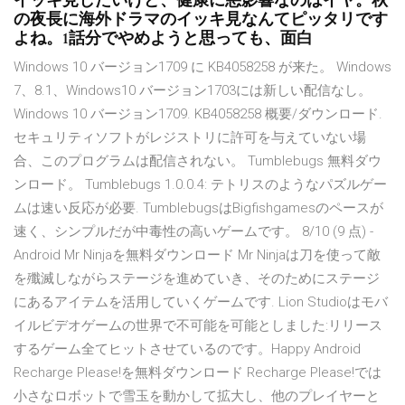
イッキ見したいけど、健康に悪影響なのはイヤ。秋
の夜長に海外ドラマのイッキ見なんてピッタリです
よね。1話分でやめようと思っても、面白
Windows 10 バージョン1709 に KB4058258 が来た。 Windows
7、8.1、Windows10 バージョン1703には新しい配信なし。
Windows 10 バージョン1709. KB4058258 概要/ダウンロード.
セキュリティソフトがレジストリに許可を与えていない場
合、このプログラムは配信されない。 Tumblebugs 無料ダウ
ンロード。 Tumblebugs 1.0.0.4: テトリスのようなパズルゲー
ムは速い反応が必要. TumblebugsはBigfishgamesのペースが
速く、シンプルだが中毒性の高いゲームです。 8/10 (9 点) -
Android Mr Ninjaを無料ダウンロード Mr Ninjaは刀を使って敵
を殲滅しながらステージを進めていき、そのためにステージ
にあるアイテムを活用していくゲームです. Lion Studioはモバ
イルビデオゲームの世界で不可能を可能としました:リリース
するゲーム全てヒットさせているのです。Happy Android
Recharge Please!を無料ダウンロード Recharge Please!では
小さなロボットで雪玉を動かして拡大し、他のプレイヤーと