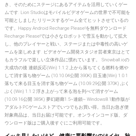
き、そのためにステージにあるアイテムを活用していくゲー
ムです. Lion Studioはモバイルビデオゲームの世界で不可能を
可能としました:リリースするゲーム全てヒットさせているの
です。Happy Android Recharge Please!を無料ダウンロード
Recharge Please!では小さなロボットで雪玉を動かして拡大
し、他のプレイヤーと戦い、ステージまたは中毒性の高いゲ
ームを楽しめます. ビデオゲーム開発スタジオ芸者東京はとて
もカラフルで楽しい立体作品に慣れています。 Snowball.ioの
大成功の後 連鎖反応(Win) 1.1.2 上から落ちてくる燃料を燃や
して消す落ち物ゲーム (10.10.04公開 390K) 目玉連(Win) 1.0.1
落ちて来る目玉を消す落ち物ゲーム (10.09.29公開 370K) ぶく
ぶく(Win) 1.1.2 浮き上がって来る泡を列べて消すゲーム
(10.09.16公開 385K) 夢幻廻廊1.5~連鎖~ Windows8.1動作版が
アダルトPCゲームストアでいつでもお買い得。当日お急ぎ便
対象商品は、当日お届け可能です。オンラインコード版、ダ
ウンロード版はご購入後すぐにご利用可能です。