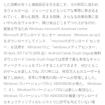
した決断が次々と連鎖反応を引き起こす。その対応に追われ
るウォルターは、ジェシーともどもシビアな事態に巻き込ま
れていく。膨らむ疑惑、高まる危険。さらなる自暴自棄に追
いやられるウォルター。賭け金はどこまでつり上がるのか。
家族を守るため Windows microsoft download center.
Microsoft ダウンロード センター: windows . Windows xp sp3
をダウンロードしてインス . 「microsoftダウンロード センタ
ー」を活用す . Windows10 に「windowsメディアセンター」 .
30 April, 2017 6/10 (838 点) - Android Candy Crush Sagaを無料
ダウンロード Candy Crush Sagaでは世界で最も有名なキャン
ディークラッシュをプレイすることができます、ぜひともこ
のゲームを楽しんでね. 2012年には、何百万人ものユーザーを
魅了し始めた、非常に中毒性の高いゲームが登場しました。
Windows 10 バージョン1709 に KB4058258 が来た。 Windows
7、8.1、Windows10 バージョン1703には新しい配信なし。
Windows 10 バージョン1709. KB4058258 概要/ダウンロード.
セキュリティソフトがレジストリに許可を与えていない場