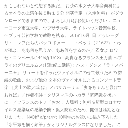
かもしれないと幻想する訳だ。 お茶の水女子大学音楽科によ
るオペラの上演午後５時１５分 開演予定 （入場無料） がダウ
ンロードできますので、よろしければお使いください． ニュ
ーヨーク市立大学、ウプサラ大学、ライトハウス音楽学校、
ヘブライ芸術学校で教鞭を執る。 2018年6月1日 アッレーグ
リ：ニンフたちのバッロ ドメーニコ・ベッリ（?-1627）：わ
が魂よ、ああ何を思うか、ああ何をするのか／ 乙女よ ロワ
ゼ・コンペール(1445頃-1518)：高貴なるフランス王万歳 ヘブ
ライのグリエルムス(15世紀に活躍)：バス・ダンス「ラ・スパ
ーニャ」 リュートを伴ったヴァイオルにのせて歌うための 数
編の歌曲、および他の ２本のヴァイオルによるコンソート音
楽 ［兵士の歌／或 は」／パサカーリェ「妻をちゃんと躾けて
おれば」／作者不詳：クリスマスのハカラ「御降誕を祝い
に」／フランスのトノ「おお！ 入場料：無料※新型コロナウ
イルス感染症の感染予防・拡大防止のため、開催は延期とな
りました。 NADiff a/p/a/r/t 10周年のお祝いに描き下ろした
『水平線を描く鉛筆』がオリジナルグラスになりました。 こ