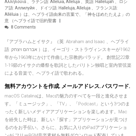
Αλληλούια 、ラテン語: Alleluia, Alleluja 、英語: Hallelujah 、ロシ
ア語: Аллилуйя 、ドイツ語: Halleluja, Alleluja 、フランス語:
Alléluia ）は、ヘブライ語由来の言葉で、「神をほめたたえよ」の
意 （ヘブライ語で旧約聖書
8 Comments
『アブラハムとイサク』（英: Abraham and Isaac 、ヘブライ
語: אברהם ויצחק ）は、イーゴリ・ストラヴィンスキーが1962
年から1963年にかけて作曲した宗教的バラッド。 創世記22章
1-19節のイサクの燔祭を歌詞としたバリトン独唱と室内管弦楽
による音楽で、ヘブライ語で歌われる。
無料アカウントを作成. メールアドレス. パスワード.
‎macOS Catalinaは、Macの魅力のすべてを一段と進化させま
す。「ミュージック」、「TV」、「Podcast」という3つのま
ったく新しいメディアアプリケーションを楽しめます。Mac
を紛失した時は、新しい「探す」アプリケーションが見つけ
るのをお手伝い。さらに、お気に入りのiPadアプリケーショ
ンが フリーBGM音楽素材を無料ダウンロード配布していま