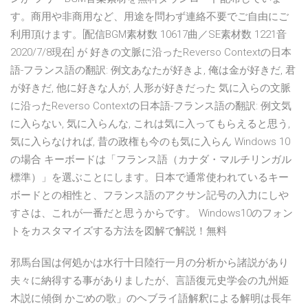
す。商用や非商用など、用途を問わず連絡不要でご自由にご
利用頂けます。[配信BGM素材数 10617曲／SE素材数 1221音
2020/7/8現在] が 好きの文脈に沿ったReverso Contextの日本
語-フランス語の翻訳: 例文あなたが好きよ, 俺は金が好きだ, 君
が好きだ, 他に好きな人が, 人形が好きだった 気に入らの文脈
に沿ったReverso Contextの日本語-フランス語の翻訳: 例文気
に入らない, 気に入らんな, これは気に入ってもらえると思う,
気に入らなければ, 昔の政権も今のも気に入らん Windows 10
の場合 キーボードは「フランス語（カナダ・マルチリンガル
標準）」を選ぶことにします。日本で通常使われているキー
ボードとの相性と、フランス語のアクサン記号の入力にしや
すさは、これが一番だと思うからです。 Windows10のフォン
トをカスタマイズする方法を図解で解説！無料
邪馬台国は何処かは水行十日陸行一月の分析から諸説があり
夫々に納得する事がありましたが、言語復元史学会の九州姫
木説に傾倒 かごめの歌」のヘブライ語解釈による解明は長年