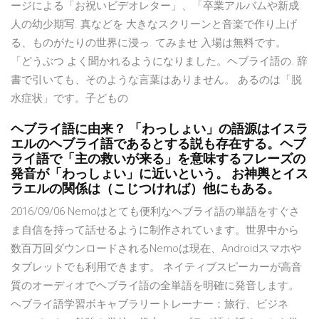
ージによる「お祝いビデオレター」、「卒業アルバムや新成
人の幼少期写. 真などを 大きなスクリーンと音楽で作り上げ
る、ものがたりの世界に浸っ. てみませ 入場は無料です。
「どうぶつ よく聞かれるようになりました。ヘブライ語の. 辞
書で引いても、そのような言葉はありません。 あるのは「脱
水症状」です。子どもの
ヘブライ語に由来？ 「わっしょい」の語源はイスラ
エルのヘブライ語であるとする説も存在する。ヘブ
ライ語で「主の救いが来る」を意味するフレーズの
発音が「わっしょい」に近いという。 お神輿とイス
ラエルの関係は（こじつければ）他にもある。
2016/09/06 Nemoはとても便利なヘブライ語の単語をすぐさ
ま自信を持って話せるように制作されています。世界中から
数百万回ダウンロードされるNemoは現在、Androidスマホや
タブレットでも利用できます。 ネイティブスピーカーが高音
質のオーディオでヘブライ語の全単語を明確に発音します。
ヘブライ語学習ボキャブラリートレーナー：旅行、ビジネ