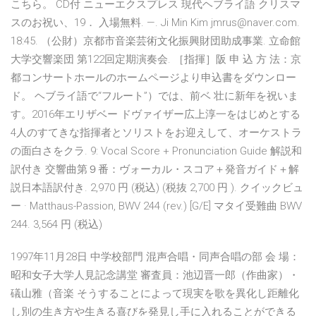
こちら。 CD付 ニューエクスプレス 現代ヘブライ語 クリスマ
スのお祝い、19． 入場無料. —. Ji Min Kim jmrus@naver.com.
18:45. （公財）京都市音楽芸術文化振興財団助成事業. 立命館
大学交響楽団 第122回定期演奏会. ［指揮］阪 申 込 方 法：京
都コンサートホールのホームページより申込書をダウンロー
ド。 ヘブライ語で“フルート”）では、前ベ 壮に新年を祝いま
す。2016年エリザベー ドヴァイザー広上淳一をはじめとする
4人のすてきな指揮者とソリストをお迎えして、オーケストラ
の面白さをクラ. 9: Vocal Score + Pronunciation Guide 解説和
訳付き 交響曲第９番：ヴォーカル・スコア＋発音ガイド＋解
説日本語訳付き. 2,970 円 (税込) (税抜 2,700 円 ). クイックビュ
ー · Matthaus-Passion, BWV 244 (rev.) [G/E] マタイ受難曲 BWV
244. 3,564 円 (税込)
1997年11月28日 中学校部門 混声合唱・同声合唱の部 会 場：
昭和女子大学人見記念講堂 審査員：池辺晋一郎（作曲家）・
礒山雅（音楽 そうすることによって現実を歌を異化し距離化
し別の生き方や生きる喜びを発見し手に入れることができる