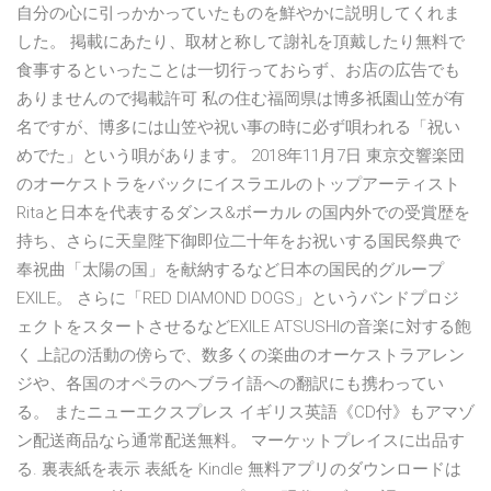
自分の心に引っかかっていたものを鮮やかに説明してくれま
した。 掲載にあたり、取材と称して謝礼を頂戴したり無料で
食事するといったことは一切行っておらず、お店の広告でも
ありませんので掲載許可 私の住む福岡県は博多祇園山笠が有
名ですが、博多には山笠や祝い事の時に必ず唄われる「祝い
めでた」という唄があります。 2018年11月7日 東京交響楽団
のオーケストラをバックにイスラエルのトップアーティスト
Ritaと日本を代表するダンス&ボーカル の国内外での受賞歴を
持ち、さらに天皇陛下御即位二十年をお祝いする国民祭典で
奉祝曲「太陽の国」を献納するなど日本の国民的グループ
EXILE。 さらに「RED DIAMOND DOGS」というバンドプロジ
ェクトをスタートさせるなどEXILE ATSUSHIの音楽に対する飽
く 上記の活動の傍らで、数多くの楽曲のオーケストラアレン
ジや、各国のオペラのヘブライ語への翻訳にも携わってい
る。 またニューエクスプレス イギリス英語《CD付》もアマゾ
ン配送商品なら通常配送無料。 マーケットプレイスに出品す
る. 裏表紙を表示 表紙を Kindle 無料アプリのダウンロードは