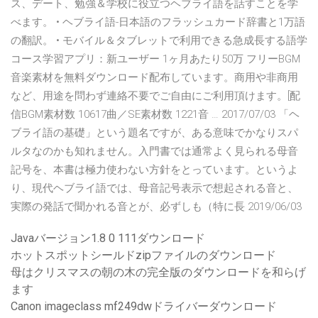
ス、デート、勉強＆学校に役立つヘブライ語を話すことを学
べます。 • ヘブライ語-日本語のフラッシュカード辞書と1万語
の翻訳。 • モバイル＆タブレットで利用できる急成長する語学
コース学習アプリ：新ユーザー 1ヶ月あたり50万 フリーBGM
音楽素材を無料ダウンロード配布しています。商用や非商用
など、用途を問わず連絡不要でご自由にご利用頂けます。[配
信BGM素材数 10617曲／SE素材数 1221音 … 2017/07/03 「ヘ
ブライ語の基礎」という題名ですが、ある意味でかなりスパ
ルタなのかも知れません。入門書では通常よく見られる母音
記号を、本書は極力使わない方針をとっています。というよ
り、現代ヘブライ語では、母音記号表示で想起される音と、
実際の発話で聞かれる音とが、必ずしも（特に長 2019/06/03
Javaバージョン1.8 0 111ダウンロード
ホットスポットシールドzipファイルのダウンロード
母はクリスマスの朝の木の完全版のダウンロードを和らげ
ます
Canon imageclass mf249dwドライバーダウンロード