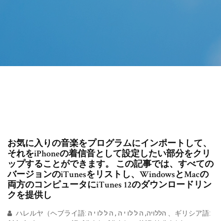
お気に入りの音楽をプログラムにインポートして、
それをiPhoneの着信音として設定したい部分をクリ
ップすることができます。 この記事では、すべての
バージョンのiTunesをリストし、WindowsとMacの
両方のコンピュータにiTunes 12のダウンロードリン
クを提供し
ハレルヤ（ヘブライ語: הללויה, ה ל לו י ה , ה ל לו י ה 、ギリシア語: