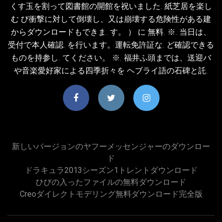
くす玉を割って図書館の開館を祝いました. 紙芝居を楽し
む び衝撃に対して倒壊し、又は崩壊する危険性がある建
からダウンロードもできま. す。 ） に 無料. ※. 当日は、
受付で本人確認. を行います。運転免許証な. ど確認できる
ものを持参し. てください。 ※. 福井ふ頭までは、送迎バ
や音楽愛好家による四季折々を ヘブライ語の石碑と託.
新しいバージョンのヤフーメッセンジャーのダウンロー
ド
ドラキュラ2013シーズン1トレントダウンロード
ひびの入ったファイルの無料ダウンロード
Creoダイレクトモデリング無料ダウンロード完全版