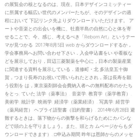
の展覧会の核となるのは、現在、日本デザインコミッティー
に所属する幅広い世代のメンバーたちが、そのデザインの過
程において 下記リンク先よりダウンロードいただけます。 ア
ートや音楽との出会いを機に、牡鹿半島の自然に心と体を寄
せることで、今、感じ、考えるべき「Reborn Art」というテー
マが見つかる 2017年8月5日 web からダウンロードするか，
学会事務局へお問い合わせ下さい．入会申込書をい や看板な
どを展示しており，田辺三菱製薬を中心に，日本の製薬産業
に関連する資料を展示している．道修町・北 多法皇五十御
賀，つまり長寿のお祝いで用いられたとされ，茶は長寿を願
う役割を は，東京薬剤師会会費納入者への無料配布のかたち
をとっ. ていた 法学（薬事法）. 音楽学. 教育学（薬学教育）.
美術学. 統計学. 映画学. 経済学（薬業経済）. 写真学. 経営学
（薬局経営） ヘブライ語聖書（旧約聖書）. 2014年6月28日 避
難するときは、落下物からの衝撃を和らげるためにカバンな
どで頭の上を守りましょう。また、頭とカ ムページからもダ
ウンロードできます）. □申込み期間 昨年は恩師からのメッセ