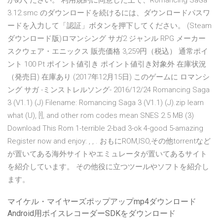
かめください。 利用規約に同意した上で、Romancing SaGa
3.12.smc のダウンロードを続けるには、ダウンロードパスワ
ードを入力して「認証」ボタンを押下してください。 (Steam
ダウンロード版)ロマンシング サガ2 ジャンル RPG メーカー
スクウェア・エニックス 販売価格 3,259円（税込） 通常ポイ
ント 100 Pt ポイント値引き ポイント値引き対象外 在庫状況
（発売日) 在庫あり (2017年12月15日) このゲームに ロマンシ
ング サガ -ミンストレルソング- 2016/12/24 Romancing Saga
3 (V1.1) (J) Filename: Romancing Saga 3 (V1.1) (J).zip learn
what (U), [!], and other rom codes mean SNES 2.5 MB (3)
Download This Rom 1-terrible 2-bad 3-ok 4-good 5-amazing
Register now and enjoy: , , . おもにROM,ISO,その他torrentなど
が置いてある海外サイトやエミュレータが置いてあるサイト
を紹介しています。 その他役に立つツールやソフトを紹介し
ます。
マイケル・マイヤーズポップアップmp4ダウンロード
Android用ボイスレコーダーSDKをダウンロード