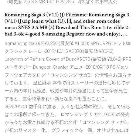
（略更新.zip 3.3 MB 19/11/29 23:51 2位 ぼくの用主人公
Romancing Saga 3 (V1.1) (J) Filename: Romancing Saga 3
(V1.1) (J).zip learn what (U), [!], and other rom codes
mean SNES 2.5 MB (3) Download This Rom 1-terrible 2-
bad 3-ok 4-good 5-amazing Register now and enjoy: , , .
Romancing SaGa 2 ¥3,259 (最安値 ¥1,600) RPG JRPG ドット絵
クラシック レトロ -2017/12/15 ¥5,070 (最安値 ¥3,042)
Labyrinth of Refrain: Coven of Dusk ¥5,070 (最安値 ¥3,042) RPG
ストラテジー Dungeon Crawler アニメ -2018/09/18 PS Vitaソ
フトウェアカタログ「ロマンシング サガ2」の情報をお知らせ
しています。 皇位継承 本作ではストーリーの進行に応じてゲ
ーム内の年月も経過。戦闘や年月の経過によって皇帝が死亡
すると、皇帝継承を行い新たな皇帝を選ぶことに。
2020/04/01 数千年に渡る、人々と七英雄の戦い。 そして彼ら
はこの場所に帰ってきた。 ロマンシング サガ2 1995年の発売
から今なお愛され続ける不朽の名作『ロマンシング サ・ガ3』
が初のリマスター化。 グラフィックを一新、オリジナルには