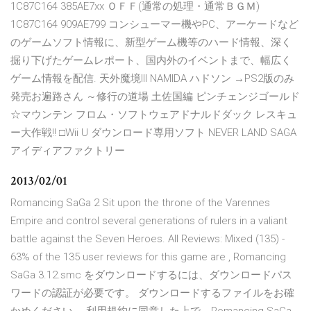
1C87C164 385AE7xx ＯＦＦ(通常の処理・通常ＢＧＭ)
1C87C164 909AE799 コンシューマー機やPC、アーケードなど
のゲームソフト情報に、新型ゲーム機等のハード情報、深く
掘り下げたゲームレポート、国内外のイベントまで、幅広く
ゲーム情報を配信. 天外魔境III NAMIDA ハドソン →PS2版のみ
発売お遍路さん ～修行の道場 土佐国編 ピンチェンジゴールド
☆マウンテン フロム・ソフトウェアドナルドダック レスキュ
ー大作戦!! □Wii U ダウンロード専用ソフト NEVER LAND SAGA
アイディアファクトリー
2013/02/01
Romancing SaGa 2 Sit upon the throne of the Varennes
Empire and control several generations of rulers in a valiant
battle against the Seven Heroes. All Reviews: Mixed (135) -
63% of the 135 user reviews for this game are , Romancing
SaGa 3.12.smc をダウンロードするには、ダウンロードパス
ワードの認証が必要です。 ダウンロードするファイルをお確