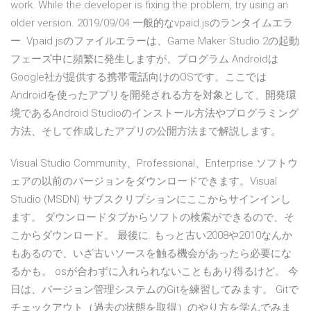
work. While the developer is fixing the problem, try using an
older version. 2019/09/04 一般的なvpaid.jsのランタイムエラ
ー. Vpaid.jsのファイルエラーは、Game Maker Studio 2の起動
フェーズ中に頻繁に発生しますが、プログラム Androidは
Google社が提供する携帯電話向けのOSです。ここでは
Androidを使ったアプリを開発される方を対象として、開発環
境であるAndroid Studioのインストール方法やプログラミング
方法、そして作成したアプリの公開方法まで解説します。
Visual Studio Community、Professional、Enterprise ソフトウ
ェアの以前のバージョンをダウンロードできます。Visual
Studio (MSDN) サブスクリプションにここからサインインし
ます。 ダウンロードタブからソフトの検索ができるので、そ
こからダウンロード。 最後に. もっと古い2008や2010なんか
もあるので、いざ古いソースを触る機会があったら必要にな
るかも。 osが合わずに入れられないこともあり得るけど。 今
日は、バージョン管理システムのGitを練習してみます。 Gitで
チェックアウト（過去の状態を取得）のやり方を学んでみま